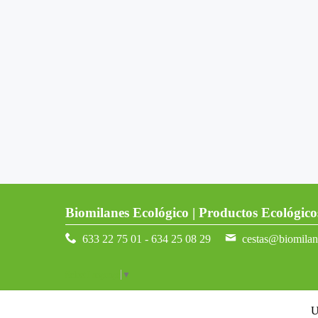
Biomilanes Ecológico | Productos Ecológico
633 22 75 01 - 634 25 08 29
cestas@biomila
Select Language
▼
U