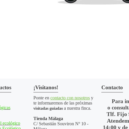
uctos
¡Visitanos!
Contacto
Ponte en
contacto con nosotros
y
Para i
te informaremos de las próximas
o consult
ógicas
a nuestra finca.
visitadas guiadas
Tlf. Fijo
Tienda Málaga
Atendemo
l ecológico
C/ Sebastián Souviron Nº 10 -
14:00 y de
s Ecológico
Málaga