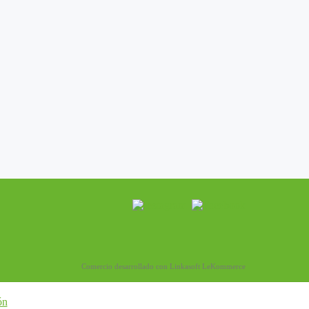
Comercio desarrollado con
Linkasoft LeKommerce
ón