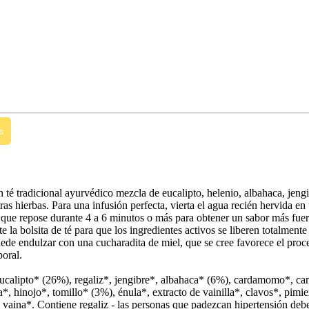
s
té tradicional ayurvédico mezcla de eucalipto, helenio, albahaca, jengi
tras hierbas. Para una infusión perfecta, vierta el agua recién hervida en
e que repose durante 4 a 6 minutos o más para obtener un sabor más fuer
la bolsita de té para que los ingredientes activos se liberen totalmente
uede endulzar con una cucharadita de miel, que se cree favorece el proc
oral.
calipto* (26%), regaliz*, jengibre*, albahaca* (6%), cardamomo*, can
a*, hinojo*, tomillo* (3%), énula*, extracto de vainilla*, clavos*, pimie
n vaina*. Contiene regaliz - las personas que padezcan hipertensión deb