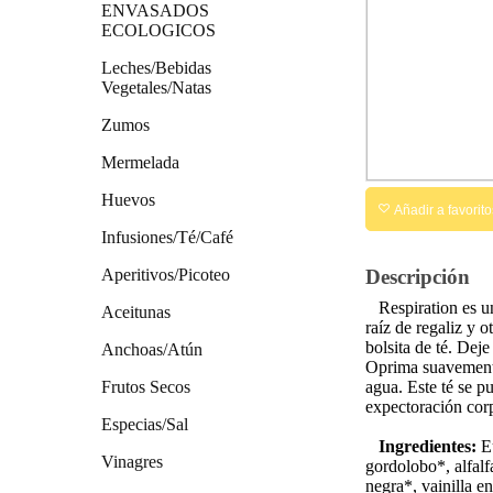
ENVASADOS
ECOLOGICOS
Leches/Bebidas
Vegetales/Natas
Zumos
Mermelada
Huevos
Añadir a favorito
Infusiones/Té/Café
Aperitivos/Picoteo
Descripción
Respiration es un 
Aceitunas
raíz de regaliz y o
bolsita de té. Dej
Anchoas/Atún
Oprima suavemente 
Frutos Secos
agua. Este té se p
expectoración corp
Especias/Sal
Ingredientes:
Eu
Vinagres
gordolobo*, alfalf
negra*, vainilla e