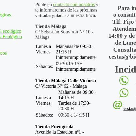
Ponte en
contacto con nosotros
y
Para i
te informaremos de las próximas
o consult
ógicas
a nuestra finca.
visitadas guiadas
Tlf. Fijo
Tienda Málaga
Atendemo
l ecológico
C/ Sebastián Souviron Nº 10 -
14:00 y de
s Ecológico
Málaga
de Lune
Lunes a
Mañanas de 09:30-
Consulta
Viernes:
21:15 H
icos
cestas@bi
Ininterrumpidamente
09:30-15:15H
Sábados:
Incid
Ininterrumpidamente
Tienda Málaga Calle Victoria
C/ Victoria Nº 62 - Málaga
Mañanas de 09:30 -
Lunes a
14:15 H
Viernes:
Tardes de 17:30-
20.30 H
cestas
Sábados:
09:30 a 14:15 H
Tienda Fuengirola
Avenida la Estación nº1 -