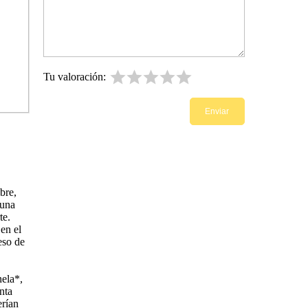
Tu valoración:
bre,
 una
te.
 en el
eso de
ela*,
nta
erían