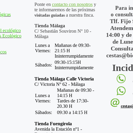
Ponte en
contacto con nosotros
y
Para i
te informaremos de las próximas
o consult
ógicas
a nuestra finca.
visitadas guiadas
Tlf. Fijo
Tienda Málaga
Atendemo
l ecológico
C/ Sebastián Souviron Nº 10 -
14:00 y de
s Ecológico
Málaga
de Lune
Lunes a
Mañanas de 09:30-
Consulta
Viernes:
21:15 H
icos
cestas@bi
Ininterrumpidamente
09:30-15:15H
Sábados:
Incid
Ininterrumpidamente
Tienda Málaga Calle Victoria
C/ Victoria Nº 62 - Málaga
Mañanas de 09:30 -
Lunes a
14:15 H
Viernes:
Tardes de 17:30-
20.30 H
cestas
Sábados:
09:30 a 14:15 H
Tienda Fuengirola
Avenida la Estación nº1 -