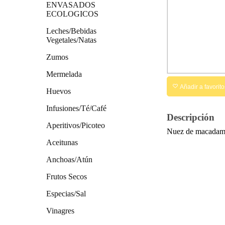
ENVASADOS
ECOLOGICOS
Leches/Bebidas
Vegetales/Natas
Zumos
Mermelada
Añadir a favorito
Huevos
Infusiones/Té/Café
Descripción
Aperitivos/Picoteo
Nuez de macadamia
Aceitunas
Anchoas/Atún
Frutos Secos
Especias/Sal
Vinagres