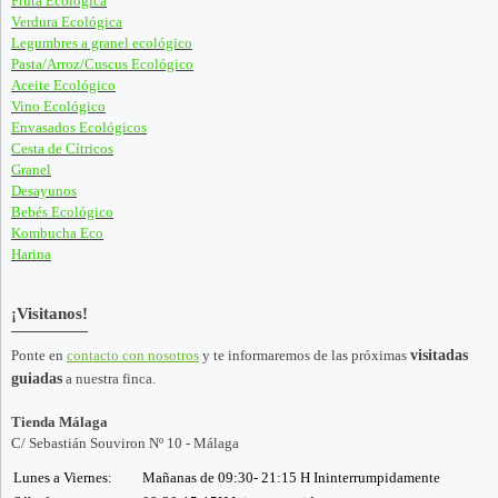
Fruta Ecológica
Verdura Ecológica
Legumbres a granel ecológico
Pasta/Arroz/Cuscus Ecológico
Aceite Ecológico
Vino Ecológico
Envasados Ecológicos
Cesta de Cítricos
Granel
Desayunos
Bebés Ecológico
Kombucha Eco
Harina
¡Visitanos!
Ponte en
contacto con nosotros
y te informaremos de las próximas
visitadas
guiadas
a nuestra finca.
Tienda Málaga
C/ Sebastián Souviron Nº 10 - Málaga
Lunes a Viernes:
Mañanas de 09:30- 21:15 H Ininterrumpidamente