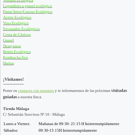
Verdura Ecológica
Legumbres a granel ecológico
Pasta/Arroz/Cuscus Ecológico
Aceite Ecológico
Vino Ecológico
Envasados Ecológicos
Cesta de Cítricos
Granel
Desayunos
Bebés Ecológico
Kombucha Eco
Harina
¡Visitanos!
Ponte en
contacto con nosotros
y te informaremos de las próximas
visitadas
guiadas
a nuestra finca.
Tienda Málaga
C/ Sebastián Souviron Nº 10 - Málaga
Lunes a Viernes:
Mañanas de 09:30- 21:15 H Ininterrumpidamente
Sábados:
09:30-15:15H Ininterrumpidamente