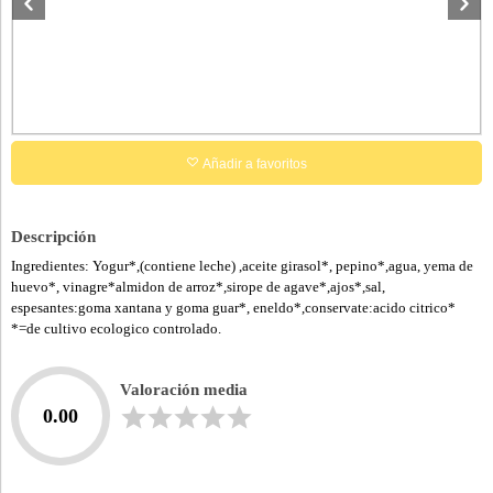
Añadir a favoritos
Descripción
Ingredientes: Yogur*,(contiene leche) ,aceite girasol*, pepino*,agua, yema de
huevo*, vinagre*almidon de arroz*,sirope de agave*,ajos*,sal,
espesantes:goma xantana y goma guar*, eneldo*,conservate:acido citrico*
*=de cultivo ecologico controlado.
Valoración media
0.00