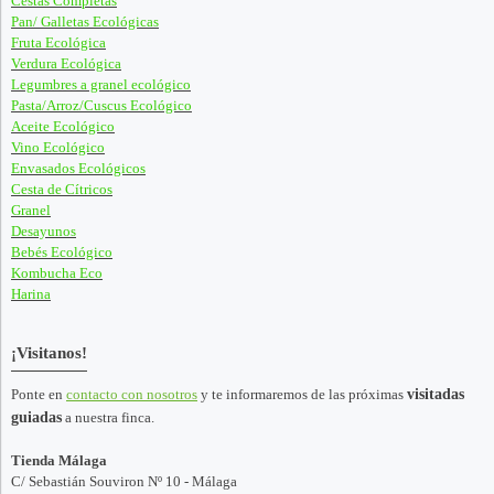
Cestas Completas
Pan/ Galletas Ecológicas
Fruta Ecológica
Verdura Ecológica
Legumbres a granel ecológico
Pasta/Arroz/Cuscus Ecológico
Aceite Ecológico
Vino Ecológico
Envasados Ecológicos
Cesta de Cítricos
Granel
Desayunos
Bebés Ecológico
Kombucha Eco
Harina
¡Visitanos!
Ponte en
contacto con nosotros
y te informaremos de las próximas
visitadas
guiadas
a nuestra finca.
Tienda Málaga
C/ Sebastián Souviron Nº 10 - Málaga