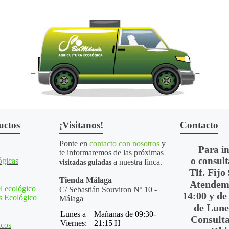
uctos
¡Visitanos!
Contacto
Ponte en
contacto con nosotros
y
Para i
te informaremos de las próximas
o consult
ógicas
a nuestra finca.
visitadas guiadas
Tlf. Fijo
Tienda Málaga
Atendemo
l ecológico
C/ Sebastián Souviron Nº 10 -
14:00 y de
s Ecológico
Málaga
de Lune
Lunes a
Mañanas de 09:30-
Consulta
Viernes:
21:15 H
icos