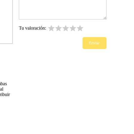
Tu valoración:
mbas
al
ribuir