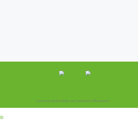
Comercio desarrollado con
Linkasoft LeKommerce
ón