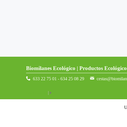
Biomilanes Ecológico | Productos Ecológico
633 22 75 01 - 634 25 08 29
cestas@biomila
Select Language
▼
U