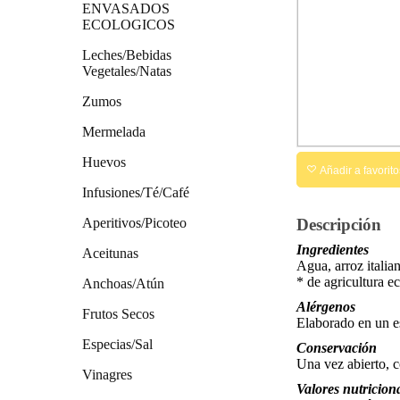
ENVASADOS
ECOLOGICOS
Leches/Bebidas
Vegetales/Natas
Zumos
Mermelada
Huevos
Añadir a favorito
Infusiones/Té/Café
Aperitivos/Picoteo
Descripción
Ingredientes
Aceitunas
Agua, arroz italia
* de agricultura e
Anchoas/Atún
Alérgenos
Frutos Secos
Elaborado en un es
Especias/Sal
Conservación
Una vez abierto, c
Vinagres
Valores nutricion