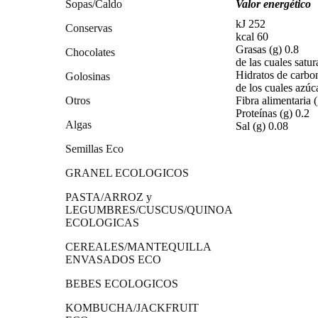
Sopas/Caldo
Valor energético
kJ 252
Conservas
kcal 60
Grasas (g) 0.8
Chocolates
de las cuales satur
Hidratos de carbo
Golosinas
de los cuales azúc
Otros
Fibra alimentaria (
Proteínas (g) 0.2
Algas
Sal (g) 0.08
Semillas Eco
GRANEL ECOLOGICOS
PASTA/ARROZ y
LEGUMBRES/CUSCUS/QUINOA
ECOLOGICAS
CEREALES/MANTEQUILLA
ENVASADOS ECO
BEBES ECOLOGICOS
KOMBUCHA/JACKFRUIT