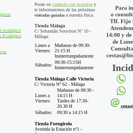
Ponte en
contacto con nosotros
y
Para i
te informaremos de las próximas
o consult
ógicas
a nuestra finca.
visitadas guiadas
Tlf. Fijo
Tienda Málaga
Atendemo
l ecológico
C/ Sebastián Souviron Nº 10 -
14:00 y de
s Ecológico
Málaga
de Lune
Lunes a
Mañanas de 09:30-
Consulta
Viernes:
21:15 H
icos
cestas@bi
Ininterrumpidamente
09:30-15:15H
Sábados:
Incid
Ininterrumpidamente
Tienda Málaga Calle Victoria
C/ Victoria Nº 62 - Málaga
Mañanas de 09:30 -
Lunes a
14:15 H
Viernes:
Tardes de 17:30-
20.30 H
cestas
Sábados:
09:30 a 14:15 H
Tienda Fuengirola
Avenida la Estación nº1 -