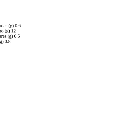
adas (g) 0.6
no (g) 12
ares (g) 6.5
g) 0.8