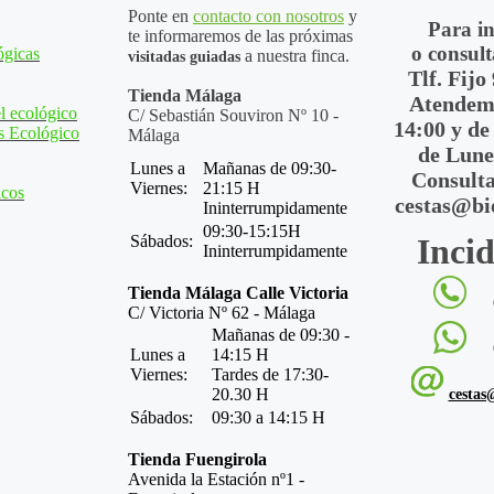
Ponte en
contacto con nosotros
y
Para i
te informaremos de las próximas
o consult
ógicas
a nuestra finca.
visitadas guiadas
Tlf. Fijo
Tienda Málaga
Atendemo
l ecológico
C/ Sebastián Souviron Nº 10 -
14:00 y de
s Ecológico
Málaga
de Lune
Lunes a
Mañanas de 09:30-
Consulta
Viernes:
21:15 H
icos
cestas@bi
Ininterrumpidamente
09:30-15:15H
Sábados:
Incid
Ininterrumpidamente
Tienda Málaga Calle Victoria
C/ Victoria Nº 62 - Málaga
Mañanas de 09:30 -
Lunes a
14:15 H
Viernes:
Tardes de 17:30-
20.30 H
cestas
Sábados:
09:30 a 14:15 H
Tienda Fuengirola
Avenida la Estación nº1 -