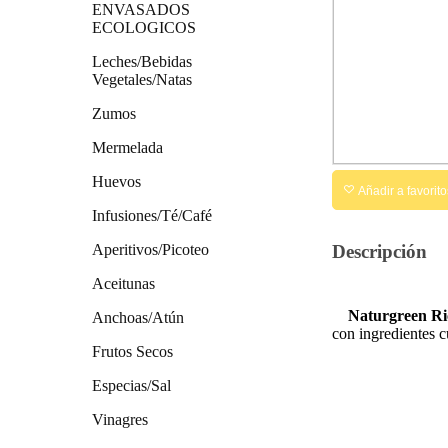
ENVASADOS
ECOLOGICOS
Leches/Bebidas
Vegetales/Natas
Zumos
Mermelada
Huevos
Añadir a favorito
Infusiones/Té/Café
Aperitivos/Picoteo
Descripción
Aceitunas
Naturgreen Ri
Anchoas/Atún
con ingredientes 
Frutos Secos
Especias/Sal
Vinagres