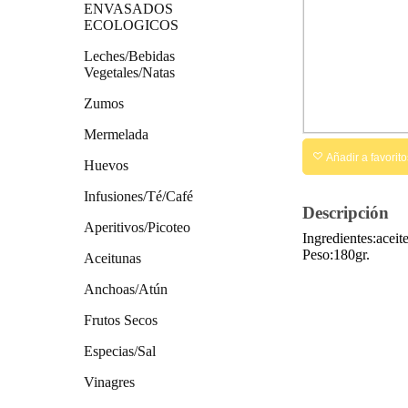
ENVASADOS
ECOLOGICOS
Leches/Bebidas
Vegetales/Natas
Zumos
Mermelada
Añadir a favorito
Huevos
Infusiones/Té/Café
Descripción
Aperitivos/Picoteo
Ingredientes:aceit
Peso:180gr.
Aceitunas
Anchoas/Atún
Frutos Secos
Especias/Sal
Vinagres