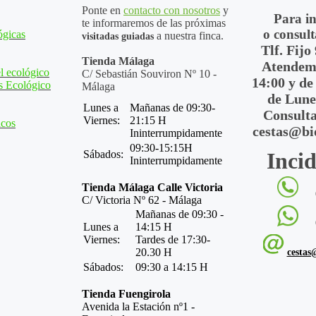
Ponte en
contacto con nosotros
y
Para i
te informaremos de las próximas
o consult
ógicas
a nuestra finca.
visitadas guiadas
Tlf. Fijo
Tienda Málaga
Atendemo
l ecológico
C/ Sebastián Souviron Nº 10 -
14:00 y de
s Ecológico
Málaga
de Lune
Lunes a
Mañanas de 09:30-
Consulta
Viernes:
21:15 H
icos
cestas@bi
Ininterrumpidamente
09:30-15:15H
Sábados:
Incid
Ininterrumpidamente
Tienda Málaga Calle Victoria
C/ Victoria Nº 62 - Málaga
Mañanas de 09:30 -
Lunes a
14:15 H
Viernes:
Tardes de 17:30-
20.30 H
cestas
Sábados:
09:30 a 14:15 H
Tienda Fuengirola
Avenida la Estación nº1 -