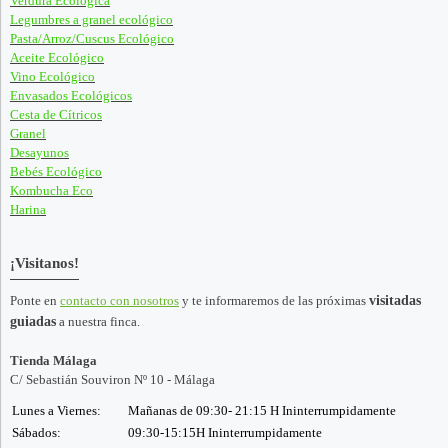
Verdura Ecológica
Legumbres a granel ecológico
Pasta/Arroz/Cuscus Ecológico
Aceite Ecológico
Vino Ecológico
Envasados Ecológicos
Cesta de Cítricos
Granel
Desayunos
Bebés Ecológico
Kombucha Eco
Harina
¡Visitanos!
Ponte en
contacto con nosotros
y te informaremos de las próximas
visitadas
guiadas
a nuestra finca.
Tienda Málaga
C/ Sebastián Souviron Nº 10 - Málaga
Lunes a Viernes:
Mañanas de 09:30- 21:15 H Ininterrumpidamente
Sábados:
09:30-15:15H Ininterrumpidamente